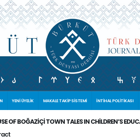
İN
YENİ ÜYELİK
MAKALE TAKİP SİSTEMİ
İNTİHAL POLİTİKASI
USE OF BOĞAZİÇİ TOWN TALES IN CHİLDREN’S EDU
ract