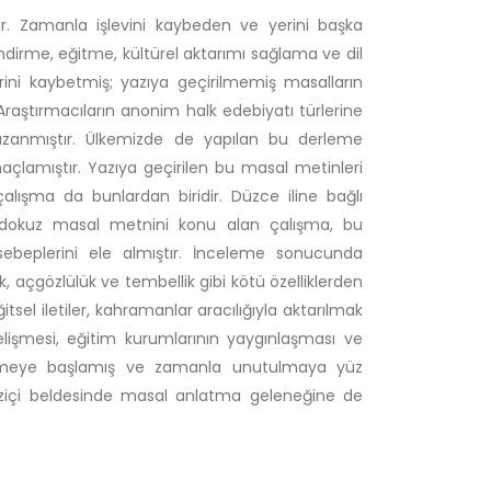
ir. Zamanla işlevini kaybeden ve yerini başka
ndirme, eğitme, kültürel aktarımı sağlama ve dil
ini kaybetmiş; yazıya geçirilmemiş masalların
raştırmacıların anonim halk edebiyatı türlerine
azanmıştır. Ülkemizde de yapılan bu derleme
çlamıştır. Yazıya geçirilen bu masal metinleri
lışma da bunlardan biridir. Düzce iline bağlı
 dokuz masal metnini konu alan çalışma, bu
n sebeplerini ele almıştır. İnceleme sonucunda
lık, açgözlülük ve tembellik gibi kötü özelliklerden
sel iletiler, kahramanlar aracılığıyla aktarılmak
gelişmesi, eğitim kurumlarının yaygınlaşması ve
yitirmeye başlamış ve zamanla unutulmaya yüz
ziçi beldesinde masal anlatma geleneğine de