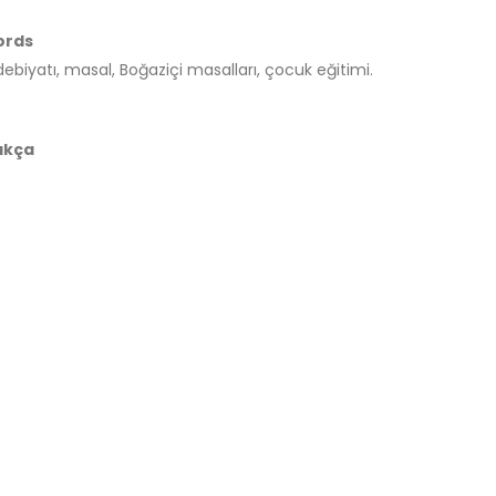
ords
debiyatı, masal, Boğaziçi masalları, çocuk eğitimi.
akça