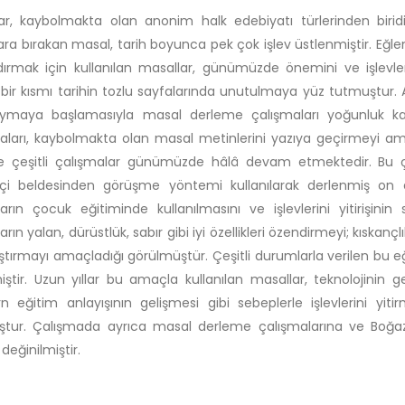
ar, kaybolmakta olan anonim halk edebiyatı türlerinden birid
ara bırakan masal, tarih boyunca pek çok işlev üstlenmiştir. Eğle
ırmak için kullanılan masallar, günümüzde önemini ve işlevler
bir kısmı tarihin tozlu sayfalarında unutulmaya yüz tutmuştur. A
duymaya başlamasıyla masal derleme çalışmaları yoğunluk k
aları, kaybolmakta olan masal metinlerini yazıya geçirmeyi ama
e çeşitli çalışmalar günümüzde hâlâ devam etmektedir. Bu ça
içi beldesinden görüşme yöntemi kullanılarak derlenmiş on
arın çocuk eğitiminde kullanılmasını ve işlevlerini yitirişini
rın yalan, dürüstlük, sabır gibi iyi özellikleri özendirmeyi; kıskanç
ştırmayı amaçladığı görülmüştür. Çeşitli durumlarla verilen bu eğit
iştir. Uzun yıllar bu amaçla kullanılan masallar, teknolojinin 
 eğitim anlayışının gelişmesi gibi sebeplerle işlevlerini 
ştur. Çalışmada ayrıca masal derleme çalışmalarına ve Boğa
değinilmiştir.