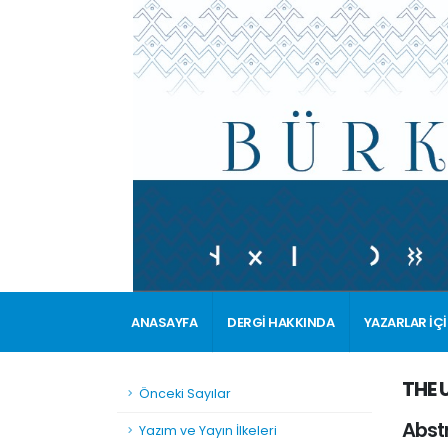
ANASAYFA
DERGİ HAKKINDA
YAZARLAR İÇ
THE 
Önceki Sayılar
Abst
Yazım ve Yayın İlkeleri