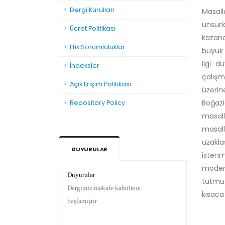
Dergi Kurulları
Masall
unsurl
Ücret Politikası
kazand
Etik Sorumluluklar
büyük 
ilgi 
İndeksler
çalışm
Açık Erişim Politikası
üzerin
Boğaz
Repository Policy
masall
masalla
uzakla
DUYURULAR
istenm
Duyurular
modern
Dergimiz makale kabulüne
tutmu
başlamıştır
kısaca 