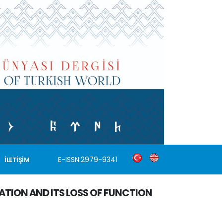
E-ISSN:2979-9341
İLETİŞİM
CATION AND ITS LOSS OF FUNCTION